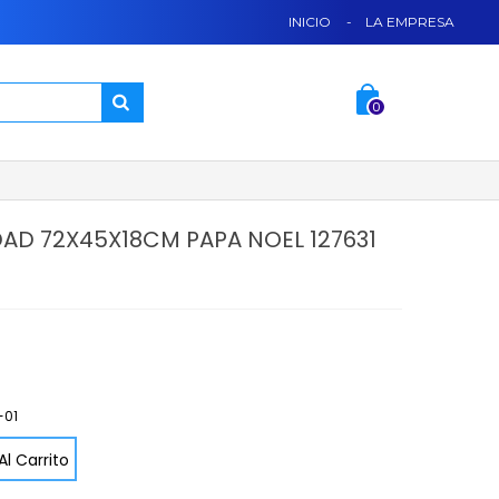
INICIO
-
LA EMPRESA
0
AD 72X45X18CM PAPA NOEL 127631
-01
Al Carrito